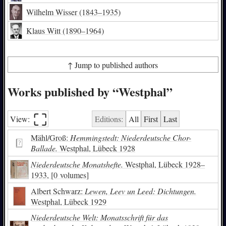
Wilhelm Wisser
(1843–1935)
Klaus Witt
(1890–1964)
↑ Jump to published authors
Works published by “Westphal”
⛶︎
View:
Editions:
All
First
Last
Mähl/Groß:
Hemmingstedt: Niederdeutsche Chor-
Ballade.
Westphal, Lübeck 1928
Niederdeutsche Monatshefte.
Westphal, Lübeck 1928–
1933, [0 volumes]
Albert Schwarz:
Lewen, Leev un Leed: Dichtungen.
Westphal, Lübeck 1929
Niederdeutsche Welt: Monatsschrift für das