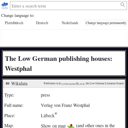
Change language to:
Plattdüütsch
Deutsch
Nederlands
Change language permanently
The Low German publishing houses:
Westphal
Wikidata
Publishers in 
Plattmakers Black
, the Low German Literature Search
Type:
press
Full name:
Verlag von Franz Westphal
Place:
Lübeck
Map:
Show on map
(and other ones in the