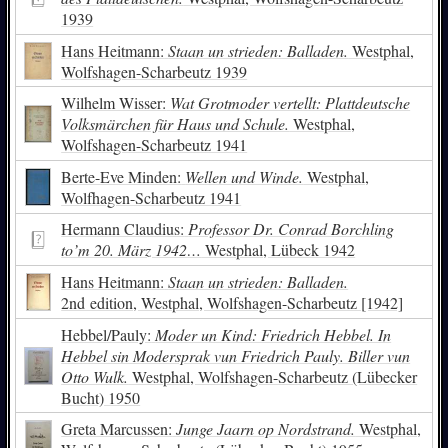
1939
Hans Heitmann:
Staan un strieden: Balladen.
Westphal,
Wolfshagen-Scharbeutz 1939
Wilhelm Wisser:
Wat Grotmoder vertellt: Plattdeutsche
Volksmärchen für Haus und Schule.
Westphal,
Wolfshagen-Scharbeutz 1941
Berte-Eve Minden:
Wellen und Winde.
Westphal,
Wolfhagen-Scharbeutz 1941
Hermann Claudius:
Professor Dr. Conrad Borchling
to’m 20. März 1942…
Westphal, Lübeck 1942
Hans Heitmann:
Staan un strieden: Balladen.
2nd edition, Westphal, Wolfshagen-Scharbeutz [1942]
Hebbel/Pauly:
Moder un Kind: Friedrich Hebbel. In
Hebbel sin Modersprak vun Friedrich Pauly. Biller vun
Otto Wulk.
Westphal, Wolfshagen-Scharbeutz (Lübecker
Bucht) 1950
Greta Marcussen:
Junge Jaarn op Nordstrand.
Westphal,