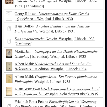
niederdeutsche Kulturgebiet.
Westphal, Lübeck 1929–
1957, [17 volumes]
Georg Rühsen:
Untersuchungen zu Klaus Groths
„Quickborn“.
Westphal, Lübeck 1930
Hans Bollow:
Angelius Beuthien und die deutsche
Dorfgeschichte.
Westphal, Lübeck 1931
Das niederdeutsche Gesicht.
Westphal, Lübeck 1933,
[2 volumes]
Moritz Jahn:
Ulenspegel un Jan Dood: Niederdeutsche
Gedichte.
[1st edition], Westphal, Lübeck 1933
Albert Mähl:
Niederdeutsche Art und Sprache: Ein
Bekenntnis.
1st edition, Westphal, Lübeck 1934
Albert Mähl:
Grappenkram: Ein Stremel plattdeutsche
Philosophie.
Westphal, Lübeck 1935
Klaus Witt:
Plattdütsch Kinnerland: Ein Wiegenlied und
sechs Kinderlieder.
Westphal, Scharbeutz/Lübeck 1935
Friedrich Ernst Peters:
Formelhaftigkeit ein Wesenszug
des Plattdeutschen.
Westphal, Wolfshagen-Scharbeutz