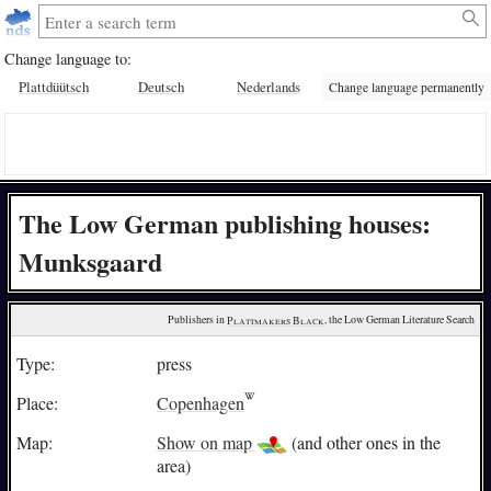
Change language to:
Plattdüütsch
Deutsch
Nederlands
Change language permanently
The Low German publishing houses:
Munksgaard
Publishers in 
Plattmakers Black
, the Low German Literature Search
Type:
press
Place:
Copenhagen
Map:
Show on map
(and other ones in the
area)