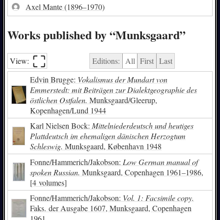
Axel Mante
(1896–1970)
Works published by “Munksgaard”
⛶︎
View:
Editions:
All
First
Last
Edvin Brugge:
Vokalismus der Mundart von
Emmerstedt: mit Beiträgen zur Dialektgeographie des
östlichen Ostfalen.
Munksgaard/Gleerup,
Kopenhagen/Lund 1944
Karl Nielsen Bock:
Mittelniederdeutsch und heutiges
Plattdeutsch im ehemaligen dänischen Herzogtum
Schleswig.
Munksgaard, København 1948
Fonne/Hammerich/Jakobson:
Low German manual of
spoken Russian.
Munksgaard, Copenhagen 1961–1986,
[4 volumes]
Fonne/Hammerich/Jakobson:
Vol. 1: Facsimile copy.
Faks. der Ausgabe 1607, Munksgaard, Copenhagen
1961