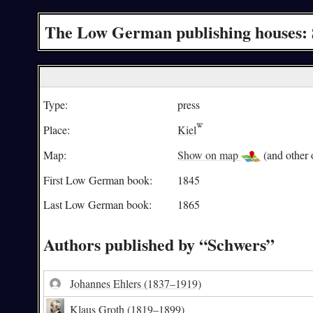
The Low German publishing houses:
Type:
press
Place:
Kiel
Map:
Show on map
(and other o
First Low German book:
1845
Last Low German book:
1865
Authors published by “Schwers”
Johannes Ehlers
(1837–1919)
Klaus Groth
(1819–1899)