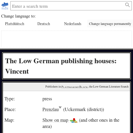
Change language to:
Plattdüütsch
Deutsch
Nederlands
Change language permanently
The Low German publishing houses:
Vincent
Publishers in 
Plattmakers Black
, the Low German Literature Search
Type:
press
Place:
Prenzlau
(Uckermark (district))
Map:
Show on map
(and other ones in the
area)