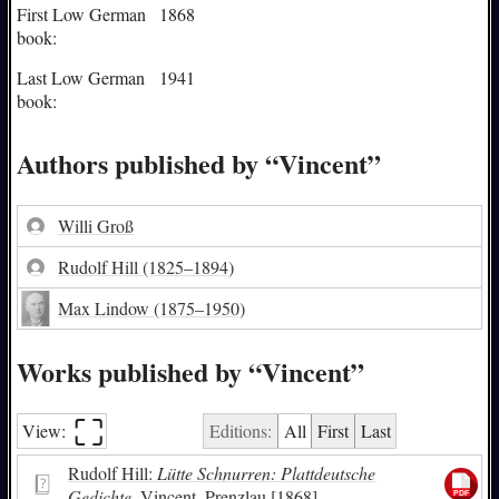
First Low German
1868
book:
Last Low German
1941
book:
Authors published by “Vincent”
Willi Groß
Rudolf Hill
(1825–1894)
Max Lindow
(1875–1950)
Works published by “Vincent”
⛶︎
View:
Editions:
All
First
Last
Rudolf Hill:
Lütte Schnurren: Plattdeutsche
Gedichte.
Vincent, Prenzlau [1868]