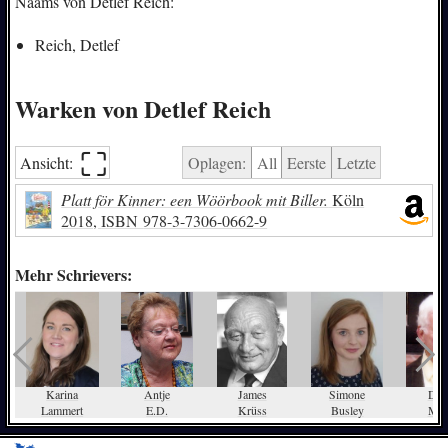
Naams von Detlef Reich:
Reich, Detlef
Warken von Detlef Reich
⛶︎
Ansicht:
Oplagen:
All
Eerste
Letzte
Platt för Kinner: een Wöörbook mit Biller.
Köln
2018,
ISBN
978-3-7306-0662-9
Mehr Schrievers:
Karina
Antje
James
Simone
Diet
Lammert
E.D.
Krüss
Busley
Mö