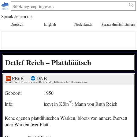
Spraak ännern op:
Deutsch
English
Nederlands
Spraak duurhaft ännern
Detlef Reich – Plattdüütsch
PBuB
DNB
Schrievers in 
Plattmakers Black
, de plattdüütsche Literatur-Söök
Geboort:
1950
Info:
leevt in
Köln
; Mann von
Ruth Reich
Kene egenen plattdüütschen Warken, bloots von annere översett
oder Warken över Platt.