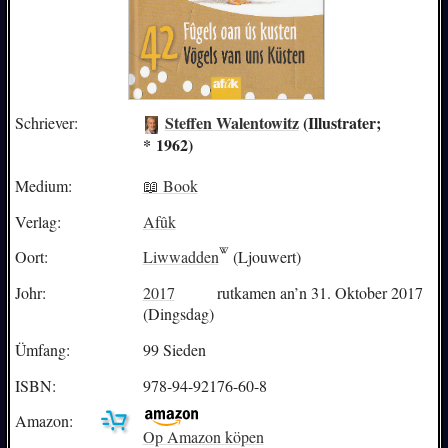
Steffen Walentowitz
(Illustrater;
Schriever:
* 1962)
Medium:
📖 Book
Verlag:
Afûk
Oort:
Liwwadden
(Ljouwert)
Johr:
2017
rutkamen an’n 31. Oktober 2017
(Dingsdag)
Ümfang:
99 Sieden
ISBN:
978-94-92176-60-8
Amazon:
Op Amazon köpen