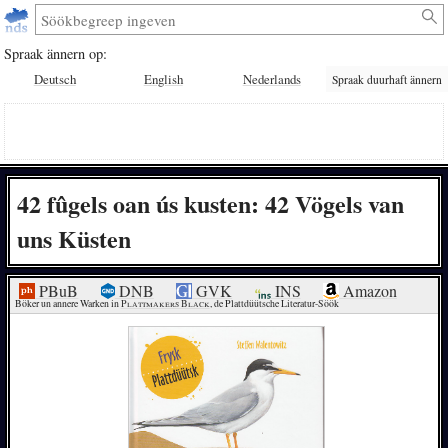
Spraak ännern op:
Deutsch
English
Nederlands
Spraak duurhaft ännern
42 fûgels oan ús kusten: 42 Vögels van
uns Küsten
PBuB
DNB
GVK
INS
Amazon
Böker un annere Warken in 
Plattmakers Black
, de Plattdüütsche Literatur-Söök