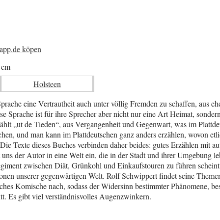
happ.de köpen
5 cm
Holsteen
prache eine Vertrautheit auch unter völlig Fremden zu schaffen, aus ehe
se Sprache ist für ihre Sprecher aber nicht nur eine Art Heimat, sondern
lt „ut de Tieden“, aus Vergangenheit und Gegenwart, was im Plattde
schen, und man kann im Plattdeutschen ganz anders erzählen, wovon etl
Die Texte dieses Buches verbinden daher beides: gutes Erzählen mit a
t uns der Autor in eine Welt ein, die in der Stadt und ihrer Umgebung le
 Regiment zwischen Diät, Grünkohl und Einkaufstouren zu führen schein
ionen unserer gegenwärtigen Welt. Rolf Schwippert findet seine Themen
anches Komische nach, sodass der Widersinn bestimmter Phänomene, be
itt. Es gibt viel verständnisvolles Augenzwinkern.