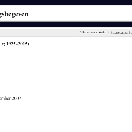
gsbegeven
Böker un annere Warken in 
Plattmakers B
er; 1925–2015)
ember 2007