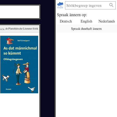
Spraak ännern op:
Deutsch
English
Nederlands
Spraak duurhaft ännern
lack
, de Plattdüütsche Literatur-Söök