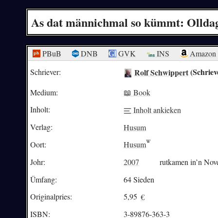
As dat männichmal so kümmt: Ollda
PBuB
DNB
GVK
INS
Amazon
Rolf Schwippert
(Schriev
Schriever:
Medium:
📖 Book
Inholt:
Inholt ankieken
Verlag:
Husum
Oort:
Husum
Johr:
2007
rutkamen in’n Nov
Ümfang:
64 Sieden
Originalpries:
5,95
€
ISBN:
3-89876-363-3