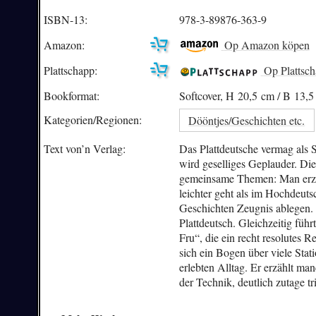
ISBN-13:
978-3-89876-363-9
Amazon:
Op Amazon köpen
Plattschapp:
Op Plattsc
Bookformat:
Softcover, H 20,5 cm / B 13,
Kategorien/
Regionen:
Dööntjes/Geschichten etc.
Text von’n Verlag:
Das Plattdeutsche vermag als S
wird geselliges Geplauder. Die
gemeinsame Themen: Man erzäh
leichter geht als im Hochdeut
Geschichten Zeugnis ablegen. 
Plattdeutsch. Gleichzeitig führ
Fru“, die ein recht resolutes
sich ein Bogen über viele Stat
erlebten Alltag. Er erzählt m
der Technik, deutlich zutage tr