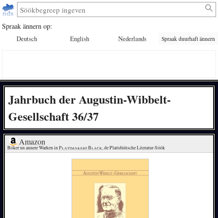
Spraak ännern op:
Deutsch
English
Nederlands
Spraak duurhaft ännern
Jahrbuch der Augustin-Wibbelt-
Gesellschaft 36/37
Amazon
Böker un annere Warken in 
Plattmakers Black
, de Plattdüütsche Literatur-Söök