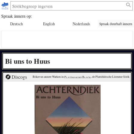
Spraak ännern op:
Deutsch
English
Nederlands
Spraak duurhaft ännern
Bi uns to Huus
Discogs
Böker un annere Warken in 
Plattmakers Black
, de Plattdüütsche Literatur-Söök