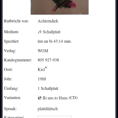
Rutbröcht von:
Achterndiek
Medium:
🎶 Schallplatt
Speeltiet:
üm un bi
43:14
min.
Verlag:
WOM
Katalognummer:
805 927-938
Oort:
Kiel
Johr:
1988
Ümfang:
1 Schallplatt
Varianten:
💿
Bi uns to Huus
(CD)
Spraak:
plattdüütsch
Kategorien/