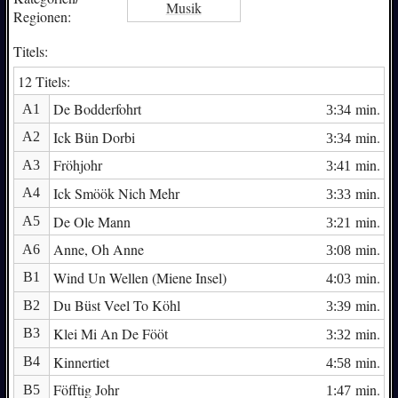
Musik
Regionen:
Titels:
12 Titels:
De Bodderfohrt
min.
A1
3:34
Ick Bün Dorbi
min.
A2
3:34
Fröhjohr
min.
A3
3:41
Ick Smöök Nich Mehr
min.
A4
3:33
De Ole Mann
min.
A5
3:21
Anne, Oh Anne
min.
A6
3:08
Wind Un Wellen (Miene Insel)
min.
B1
4:03
Du Büst Veel To Köhl
min.
B2
3:39
Klei Mi An De Fööt
min.
B3
3:32
Kinnertiet
min.
B4
4:58
Föfftig Johr
min.
B5
1:47