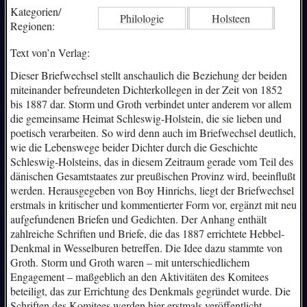
Kategorien/
Philologie
Holsteen
Regionen:
Text von’n Verlag:
Dieser Briefwechsel stellt anschaulich die Beziehung der beiden
miteinander befreundeten Dichterkollegen in der Zeit von 1852
bis 1887 dar. Storm und Groth verbindet unter anderem vor allem
die gemeinsame Heimat Schleswig-Holstein, die sie lieben und
poetisch verarbeiten. So wird denn auch im Briefwechsel deutlich,
wie die Lebenswege beider Dichter durch die Geschichte
Schleswig-Holsteins, das in diesem Zeitraum gerade vom Teil des
dänischen Gesamtstaates zur preußischen Provinz wird, beeinflußt
werden. Herausgegeben von Boy Hinrichs, liegt der Briefwechsel
erstmals in kritischer und kommentierter Form vor, ergänzt mit neu
aufgefundenen Briefen und Gedichten. Der Anhang enthält
zahlreiche Schriften und Briefe, die das 1887 errichtete Hebbel-
Denkmal in Wesselburen betreffen. Die Idee dazu stammte von
Groth. Storm und Groth waren – mit unterschiedlichem
Engagement – maßgeblich an den Aktivitäten des Komitees
beteiligt, das zur Errichtung des Denkmals gegründet wurde. Die
Schriften des Komitees werden hier erstmals veröffentlicht.