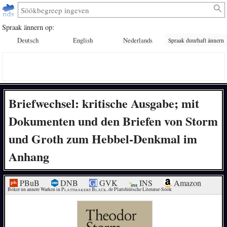
Spraak ännern op:
Deutsch
English
Nederlands
Spraak duurhaft ännern
Briefwechsel: kritische Ausgabe; mit
Dokumenten und den Briefen von Storm
und Groth zum Hebbel-Denkmal im
Anhang
PBuB
DNB
GVK
INS
Amazon
Böker un annere Warken in 
Plattmakers Black
, de Plattdüütsche Literatur-Söök