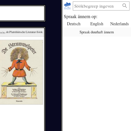
Spraak ännern op:
Deutsch
English
Nederlands
Spraak duurhaft ännern
lack
, de Plattdüütsche Literatur-Söök