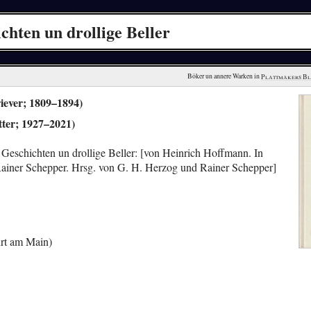
chten un drollige Beller
Böker un annere Warken in 
Plattmakers B
iever; 1809–1894)
tter; 1927–2021)
 Geschichten un drollige Beller: [von Heinrich Hoffmann. In
n Rainer Schepper. Hrsg. von G. H. Herzog und Rainer Schepper]
rt am Main)