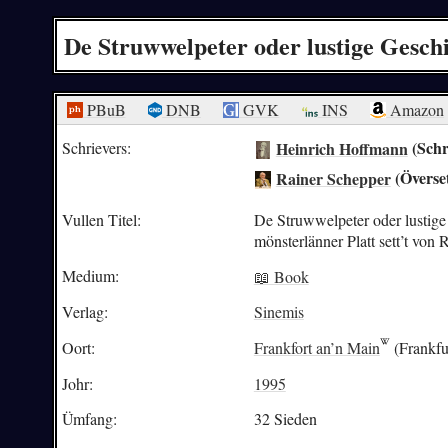
De Struwwelpeter oder lustige Geschi
PBuB
DNB
GVK
INS
Amazon
Heinrich Hoffmann
(Schr
Schrievers:
Rainer Schepper
(Överse
Vullen Titel:
De Struwwelpeter oder lustige
mönsterlänner Platt sett’t vo
Medium:
📖 Book
Verlag:
Sinemis
Oort:
Frankfort an’n Main
(Frankfu
Johr:
1995
Ümfang:
32 Sieden