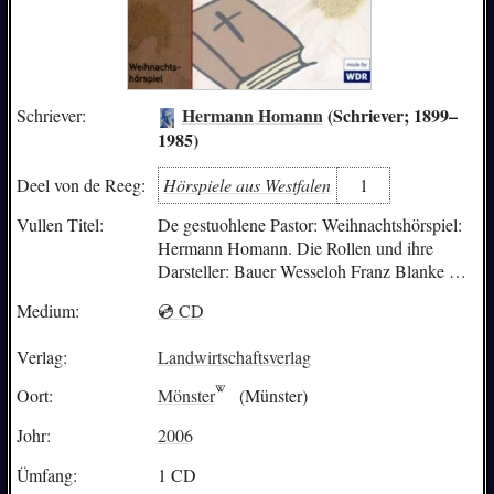
Hermann Homann
(Schriever; 1899–
Schriever:
1985)
Hörspiele aus Westfalen
1
Deel von de Reeg:
Vullen Titel:
De gestuohlene Pastor: Weihnachtshörspiel:
Hermann Homann. Die Rollen und ihre
Darsteller: Bauer Wesseloh Franz Blanke …
Medium:
💿 CD
Verlag:
Landwirtschaftsverlag
Oort:
Mönster
(Münster)
Johr:
2006
Ümfang:
1 CD