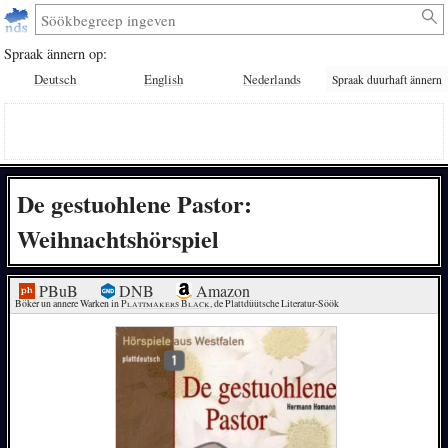
Spraak ännern op:
Deutsch
English
Nederlands
Spraak duurhaft ännern
De gestuohlene Pastor:
Weihnachtshörspiel
PBuB
DNB
Amazon
Böker un annere Warken in 
Plattmakers Black
, de Plattdüütsche Literatur-Söök