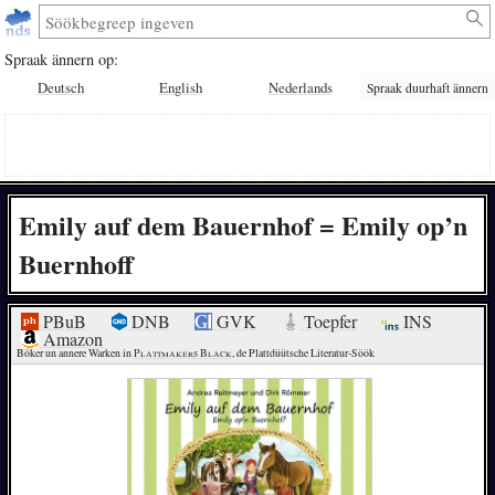
Spraak ännern op:
Deutsch
English
Nederlands
Spraak duurhaft ännern
Emily auf dem Bauernhof = Emily op’n
Buernhoff
PBuB
DNB
GVK
Toepfer
INS
Amazon
Böker un annere Warken in 
Plattmakers Black
, de Plattdüütsche Literatur-Söök