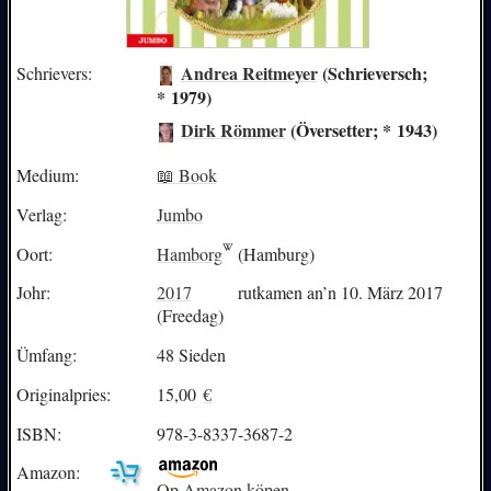
Andrea Reitmeyer
(Schrieversch;
Schrievers:
* 1979)
Dirk Römmer
(Översetter; * 1943)
Medium:
📖 Book
Verlag:
Jumbo
Oort:
Hamborg
(Hamburg)
Johr:
2017
rutkamen an’n 10. März 2017
(Freedag)
Ümfang:
48 Sieden
Originalpries:
15,00
€
ISBN:
978-3-8337-3687-2
Amazon:
Op Amazon köpen