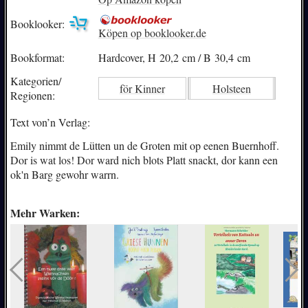
Booklooker:
Köpen op booklooker.de
Bookformat:
Hardcover, H 20,2 cm / B 30,4 cm
Kategorien/
för Kinner
Holsteen
Regionen:
Text von’n Verlag:
Emily nimmt de Lütten un de Groten mit op eenen Buernhoff.
Dor is wat los! Dor ward nich blots Platt snackt, dor kann een
ok'n Barg gewohr warrn.
Mehr Warken: