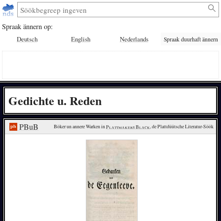
Spraak ännern op:
Deutsch
English
Nederlands
Spraak duurhaft ännern
Gedichte u. Reden
PBuB
Böker un annere Warken in 
Plattmakers Black
, de Plattdüütsche Literatur-Söök