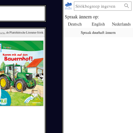
Spraak ännern op:
Deutsch
English
Nederlands
Spraak duurhaft ännern
lack
, de Plattdüütsche Literatur-Söök