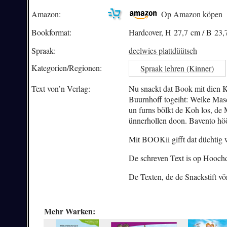
Amazon:
Op Amazon köpen
Bookformat:
Hardcover, H 27,7 cm / B 23,
Spraak:
deelwies plattdüütsch
Kategorien/
Regionen:
Spraak lehren (Kinner)
Text von’n Verlag:
Nu snackt dat Book mit dien Ki
Buurnhoff togeiht: Welke Masch
un furns bölkt de Koh los, de 
ünnerhollen doon. Bavento höör
Mit BOOKii gifft dat düchtig w
De schreven Text is op Hooch
De Texten, de de Snackstift vör
Mehr Warken: