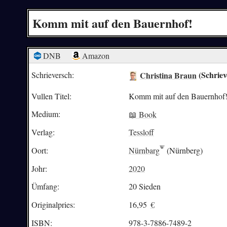
Komm mit auf den Bauernhof!
DNB
Amazon
Christina Braun
(Schriev
Schrieversch:
Vullen Titel:
Komm mit auf den Bauernhof
Medium:
📖 Book
Verlag:
Tessloff
Oort:
Nürnbarg
(Nürnberg)
Johr:
2020
Ümfang:
20 Sieden
Originalpries:
16,95
€
ISBN:
978-3-7886-7489-2