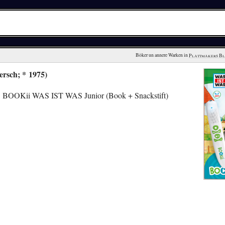
Böker un annere Warken in 
Plattmakers B
ersch; * 1975)
! BOOKii WAS IST WAS Junior (Book + Snackstift)