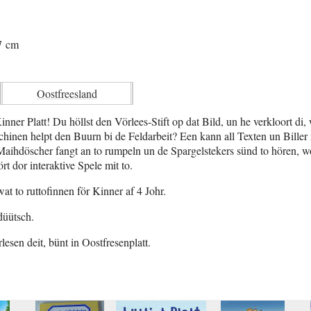
7 cm
Oostfreesland
nner Platt! Du höllst den Vörlees-Stift op dat Bild, un he verkloort di,
inen helpt den Buurn bi de Feldarbeit? Een kann all Texten un Biller m
Maihdöscher fangt an to rumpeln un de Spargelstekers sünd to hören, wo
t dor interaktive Spele mit to.
at to ruttofinnen för Kinner af 4 Johr.
düütsch.
lesen deit, bünt in Oostfresenplatt.