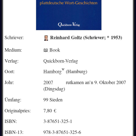
Reinhard Goltz
(Schriever; * 1953)
Schriever:
Medium:
📖 Book
Verlag:
Quickborn-Verlag
Oort:
Hamborg
(Hamburg)
Johr:
2007
rutkamen an’n 9. Oktober 2007
(Dingsdag)
Ümfang:
99 Sieden
Originalpries:
7,80
€
ISBN:
3-87651-325-1
ISBN-13:
978-3-87651-325-6