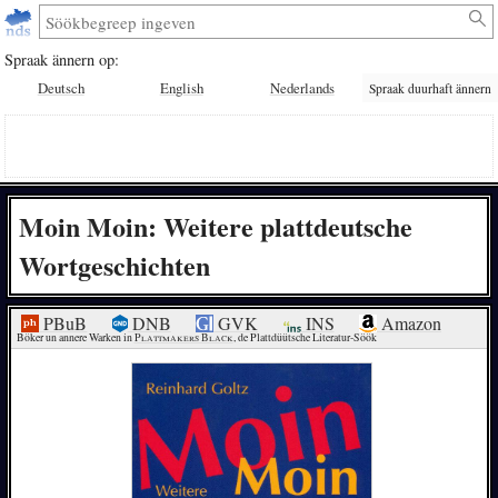
Spraak ännern op:
Deutsch
English
Nederlands
Spraak duurhaft ännern
Moin Moin: Weitere plattdeutsche
Wortgeschichten
PBuB
DNB
GVK
INS
Amazon
Böker un annere Warken in 
Plattmakers Black
, de Plattdüütsche Literatur-Söök