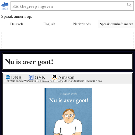
Spraak ännern op:
Deutsch
English
Nederlands
Spraak duurhaft ännern
Nu is aver goot!
DNB
GVK
Amazon
Böker un annere Warken in 
Plattmakers Black
, de Plattdüütsche Literatur-Söök