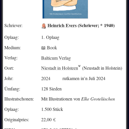
Heinrich Evers
(Schriever; * 1940)
Schriever:
Oplaag:
1. Oplaag
Medium:
📖 Book
Verlag:
Balticum Verlag
Oort:
Niestadt in Holsteen
(Neustadt in Holstein)
Johr:
2024
rutkamen in’n Juli 2024
Ümfang:
128 Sieden
Illustratschonen:
Mit Illustrationen von
Elke Grotelüschen
Oplaag:
1.500 Stück
Originalpries:
22,00
€