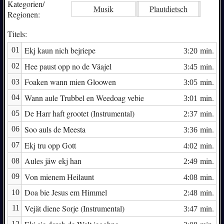
Kategorien/
Musik
Plautdietsch
Regionen:
Titels:
Ekj kaun nich bejriepe
min.
01
3:20
Hee paust opp no de Väajel
min.
02
3:45
Foaken wann mien Gloowen
min.
03
3:05
Wann aule Trubbel en Weedoag vebie
min.
04
3:01
De Harr haft grootet (Instrumental)
min.
05
2:37
Soo auls de Meesta
min.
06
3:36
Ekj tru opp Gott
min.
07
4:02
Aules jäw ekj han
min.
08
2:49
Von mienem Heilaunt
min.
09
4:08
Doa bie Jesus em Himmel
min.
10
2:48
Vejät diene Sorje (Instrumental)
min.
11
3:47
12