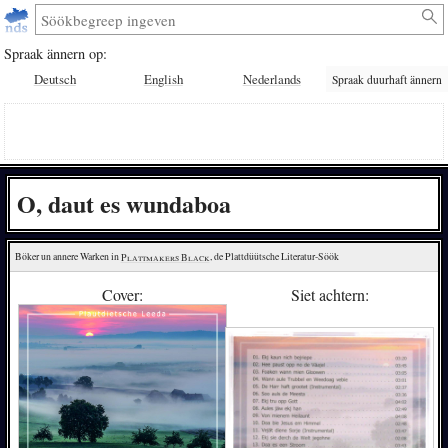
Spraak ännern op:
Deutsch
English
Nederlands
Spraak duurhaft ännern
O, daut es wundaboa
Böker un annere Warken in 
Plattmakers Black
, de Plattdüütsche Literatur-Söök
Cover:
Siet achtern: