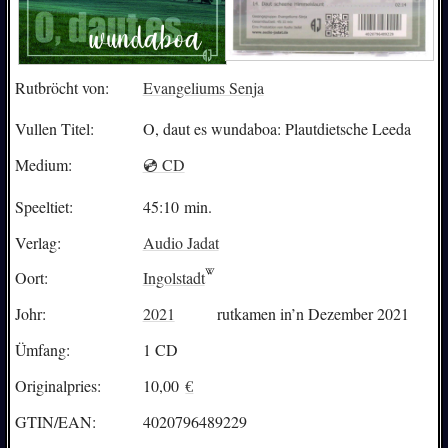
Rutbröcht von:
Evangeliums Senja
Vullen Titel:
O, daut es wundaboa: Plautdietsche Leeda
Medium:
💿 CD
Speeltiet:
45:10 min.
Verlag:
Audio Jadat
Oort:
Ingolstadt
Johr:
2021
rutkamen in’n Dezember 2021
Ümfang:
1 CD
Originalpries:
10,00
€
GTIN/EAN:
4020796489229