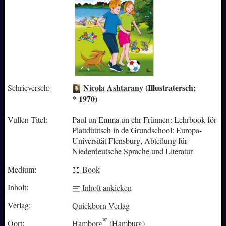
Nicola Ashtarany
(Illustratersch;
Schrieversch:
* 1970)
Vullen Titel:
Paul un Emma un ehr Frünnen: Lehrbook för
Plattdüütsch in de Grundschool: Europa-
Universität Flensburg, Abteilung für
Niederdeutsche Sprache und Literatur
Medium:
📖 Book
Inholt:
Inholt ankieken
Verlag:
Quickborn-Verlag
Oort:
Hamborg
(Hamburg)