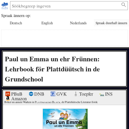
Spraak ännern op:
Deutsch
English
Nederlands
Spraak duurhaft ännern
Paul un Emma un ehr Frünnen:
Lehrbook för Plattdüütsch in de
Grundschool
PBuB
DNB
GVK
Toepfer
INS
Amazon
Böker un annere Warken in 
Plattmakers Black
, de Plattdüütsche Literatur-Söök