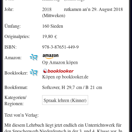
Johr:
2018
rutkamen an’n 29. August 2018
(Mittweken)
Ümfang:
160 Sieden
Originalpries:
19,80
€
ISBN:
978-3-87651-449-9
Amazon:
Op Amazon köpen
Booklooker:
Köpen op booklooker.de
Bookformat:
Softcover, H 29,7 cm / B 21 cm
Kategorien/
Spraak lehren (Kinner)
Regionen:
Text von’n Verlag:
Mit diesem Lehrbuch liegt jetzt endlich ein Unterrichtswerk für
den Spracherwerb Niederdeutsch in der 3. und 4. Klasse vor. In