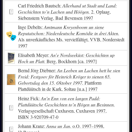
Carl Friedrich Bautsch:
Allerhand ut Stadt und Land:
Geschichten to’n Lachen und Höögen.
2. Oplaag,
Siebenstern Verlag, Bad Bevensen 1997
Inge Debelts:
Amtmann Kreyenboom un siene
Reputatschon: Niederdeutsche Komödie in drei Akten.
Als unverkäufliches Ms. vervielfältigt, VVB, Norderstedt
1997
Elisabeth Meyer:
An’e Nordseeküst: Geschichten up
Hoch un Platt.
Berg, Bockhorn [ca. 1997]
Bernd Jörg Diebner:
An Leeben un Lachen hett he sien
Freid: Festgoov för Heinrich Kröger to sienen 65.
Gebortsdag den 15. Oktober 1997.
Plattform
Plattdüütsch in de Kark, Soltau [u.a.] 1997
Heinz Fick:
An’n Enn von een langen Padd:
Plattdüütsche Geschichten to’n Högen un Besinnen.
Verlagsgesellschaft Cuxhaven, Cuxhaven 1997,
ISBN
3-920709-47-0
Johann Kranz:
Anna un Jan.
o.O. 1997–1998,