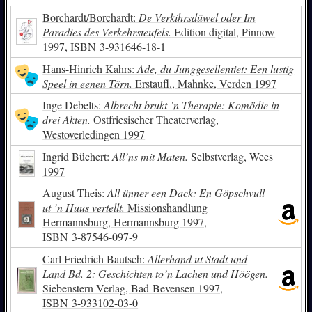
Borchardt/Borchardt:
De Verkihrsdüwel oder Im
Paradies des Verkehrsteufels.
Edition digital, Pinnow
1997,
ISBN
3-931646-18-1
Hans-Hinrich Kahrs:
Ade, du Junggesellentiet: Een lustig
Speel in eenen Törn.
Erstaufl., Mahnke, Verden 1997
Inge Debelts:
Albrecht brukt ’n Therapie: Komödie in
drei Akten.
Ostfriesischer Theaterverlag,
Westoverledingen 1997
Ingrid Büchert:
All’ns mit Maten.
Selbstverlag, Wees
1997
August Theis:
All ünner een Dack: En Göpschvull
ut ’n Huus vertellt.
Missionshandlung
Hermannsburg, Hermannsburg 1997,
ISBN
3-87546-097-9
Carl Friedrich Bautsch:
Allerhand ut Stadt und
Land Bd. 2: Geschichten to’n Lachen und Höögen.
Siebenstern Verlag, Bad Bevensen 1997,
ISBN
3-933102-03-0