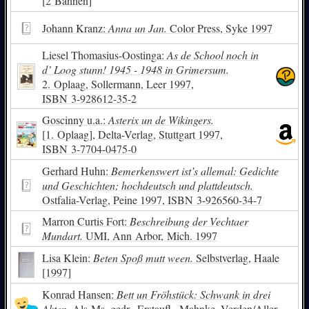
[2 Bannen]
Johann Kranz:
Anna un Jan.
Color Press, Syke 1997
Liesel Thomasius-Oostinga:
As de School noch in
d’ Loog stunn! 1945 - 1948 in Grimersum.
2. Oplaag, Sollermann, Leer 1997,
ISBN
3-928612-35-2
Goscinny u.a.:
Asterix un de Wikingers.
[1. Oplaag], Delta-Verlag, Stuttgart 1997,
ISBN
3-7704-0475-0
Gerhard Huhn:
Bemerkenswert ist’s allemal: Gedichte
und Geschichten; hochdeutsch und plattdeutsch.
Ostfalia-Verlag, Peine 1997,
ISBN
3-926560-34-7
Marron Curtis Fort:
Beschreibung der Vechtaer
Mundart.
UMI, Ann Arbor, Mich. 1997
Lisa Klein:
Beten Spoß mutt ween.
Selbstverlag, Haale
[1997]
Konrad Hansen:
Bett un Fröhstück: Schwank in drei
Akten.
Als Ms. gedr., Erstaufl., Mahnke, Verden/Aller