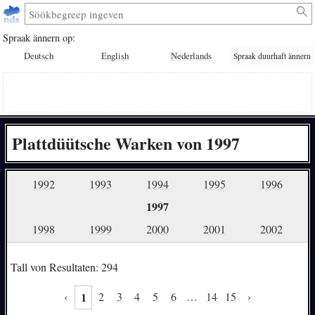
Spraak ännern op:
Deutsch
English
Nederlands
Spraak duurhaft ännern
Plattdüütsche Warken von 1997
1992
1993
1994
1995
1996
1997
1998
1999
2000
2001
2002
Tall von Resultaten: 294
‹
1
2
3
4
5
6
…
14
15
›