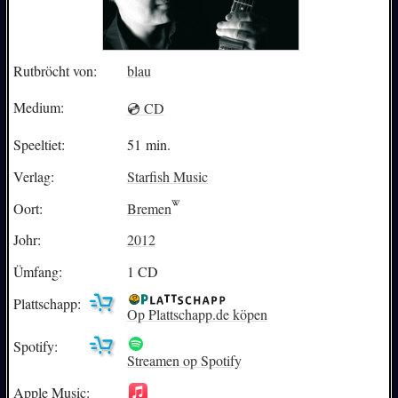
Rutbröcht von:
blau
Medium:
💿 CD
Speeltiet:
51 min.
Verlag:
Starfish Music
Oort:
Bremen
Johr:
2012
Ümfang:
1 CD
Plattschapp:
Op Plattschapp.de köpen
Spotify:
Streamen op Spotify
Apple Music: