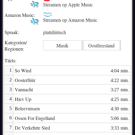
Streamen op Apple Music
Amazon Music:
Streamen op Amazon Music
Spraak:
plattdüütsch
Kategorien/
Musik
Oostfreesland
Regionen:
Titels:
So Wied
min.
1
4:04
Oosterfüür
min.
2
4:22
Vannacht
min.
3
3:27
Hiev Up
min.
4
4:25
Beleevnissen
min.
5
4:30
Ossen For Engelland
min.
6
5:06
De Verkehrte Sied
min.
7
3:33