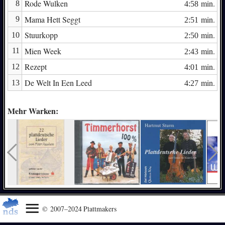
Rode Wulken
min.
8
4:58
Mama Hett Seggt
min.
9
2:51
Stuurkopp
min.
10
2:50
Mien Week
min.
11
2:43
Rezept
min.
12
4:01
De Welt In Een Leed
min.
13
4:27
Mehr Warken:
© 2007–2024 Plattmakers