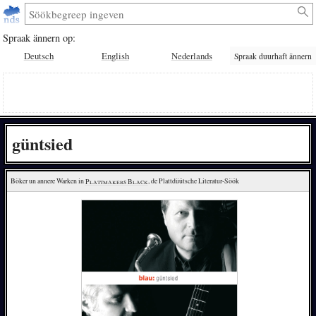
Spraak ännern op:
Deutsch
English
Nederlands
Spraak duurhaft ännern
güntsied
Böker un annere Warken in 
Plattmakers Black
, de Plattdüütsche Literatur-Söök