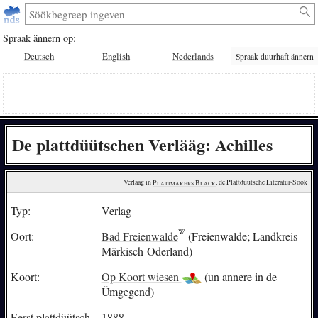
Spraak ännern op:
Deutsch
English
Nederlands
Spraak duurhaft ännern
De plattdüütschen Verlääg: Achilles
Verlääg in 
Plattmakers Black
, de Plattdüütsche Literatur-Söök
Typ:
Verlag
Oort:
Bad Freienwalde
(Freienwalde; Landkreis
Märkisch-Oderland)
Koort:
Op Koort wiesen
(un annere in de
Ümgegend)
Eerst plattdüütsch
1888