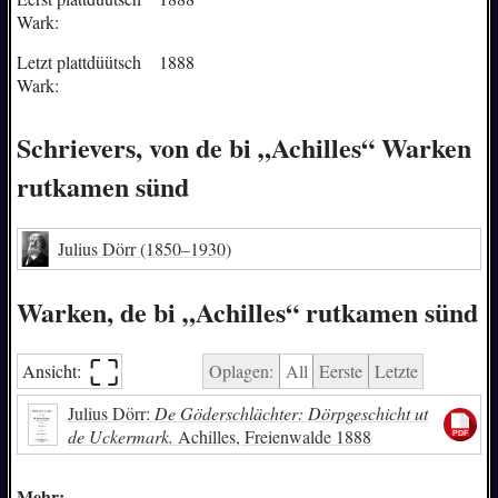
Wark:
Letzt plattdüütsch
1888
Wark:
Schrievers, von de bi „Achilles“ Warken
rutkamen sünd
Julius Dörr
(1850–1930)
Warken, de bi „Achilles“ rutkamen sünd
⛶︎
Ansicht:
Oplagen:
All
Eerste
Letzte
Julius Dörr:
De Göderschlächter: Dörpgeschicht ut
de Uckermark.
Achilles, Freienwalde 1888
Mehr: