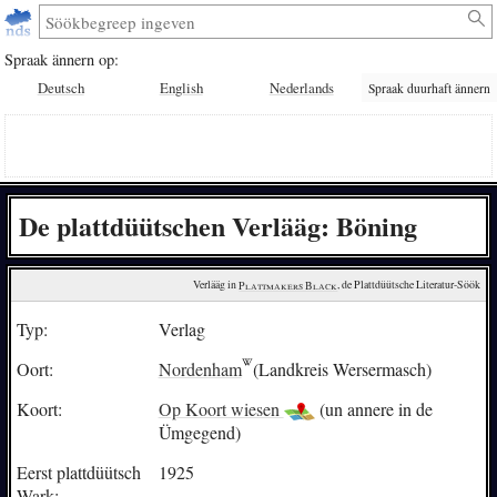
Spraak ännern op:
Deutsch
English
Nederlands
Spraak duurhaft ännern
De plattdüütschen Verlääg: Böning
Verlääg in 
Plattmakers Black
, de Plattdüütsche Literatur-Söök
Typ:
Verlag
Oort:
Nordenham
(Landkreis Wersermasch)
Koort:
Op Koort wiesen
(un annere in de
Ümgegend)
Eerst plattdüütsch
1925
Wark: