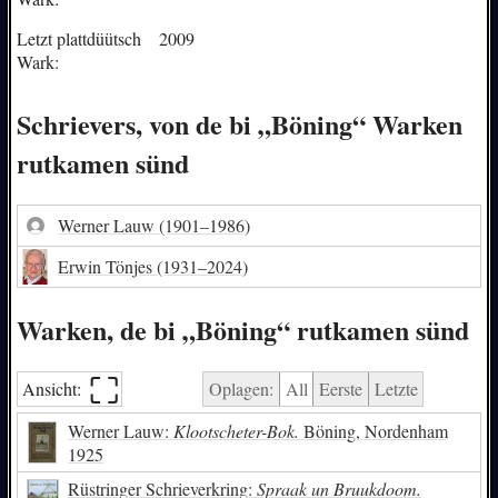
Letzt plattdüütsch
2009
Wark:
Schrievers, von de bi „Böning“ Warken
rutkamen sünd
Werner Lauw
(1901–1986)
Erwin Tönjes
(1931–2024)
Warken, de bi „Böning“ rutkamen sünd
⛶︎
Ansicht:
Oplagen:
All
Eerste
Letzte
Werner Lauw:
Klootscheter-Bok.
Böning, Nordenham
1925
Rüstringer Schrieverkring:
Spraak un Bruukdoom.