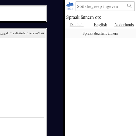
Spraak ännern op:
Deutsch
English
Nederlands
Spraak duurhaft ännern
lack
, de Plattdüütsche Literatur-Söök