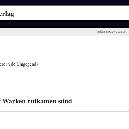
erlag
Verlääg in 
Plattmakers B
ere in de Ümgegend)
g“ Warken rutkamen sünd