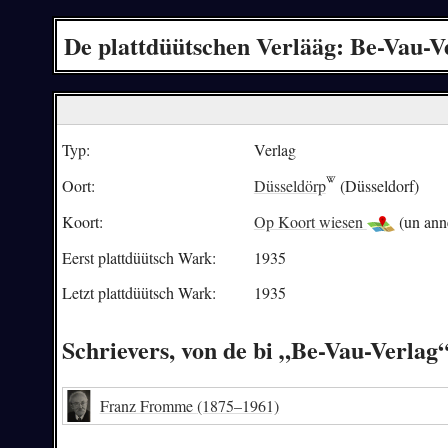
De plattdüütschen Verlääg: Be-Vau-V
Typ:
Verlag
Oort:
Düsseldörp
(Düsseldorf)
Koort:
Op Koort wiesen
(un ann
Eerst plattdüütsch Wark:
1935
Letzt plattdüütsch Wark:
1935
Schrievers, von de bi „Be-Vau-Verla
Franz Fromme
(1875–1961)