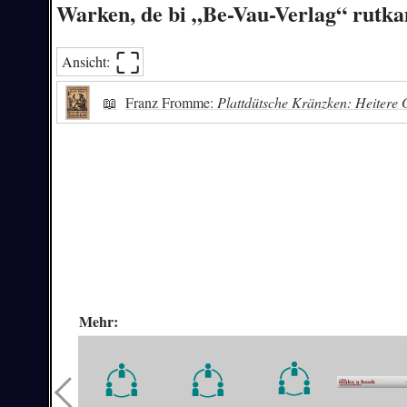
Warken, de bi „Be-Vau-Verlag“ rutk
⛶︎
Ansicht:
📖
Franz Fromme:
Plattdütsche Kränzken: Heitere 
Mehr: