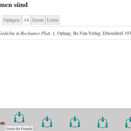
amen sünd
Oplagen:
All
Eerste
Letzte
Gedichte in Bochumer Platt.
1. Oplaag, Be-Vau-Verlag, Düsseldorf 19
Verein der Freunde