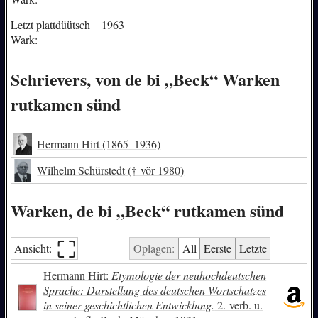
Letzt plattdüütsch
1963
Wark:
Schrievers, von de bi „Beck“ Warken
rutkamen sünd
Hermann Hirt
(1865–1936)
Wilhelm Schürstedt
(† vör 1980)
Warken, de bi „Beck“ rutkamen sünd
⛶︎
Ansicht:
Oplagen:
All
Eerste
Letzte
Hermann Hirt:
Etymologie der neuhochdeutschen
Sprache: Darstellung des deutschen Wortschatzes
in seiner geschichtlichen Entwicklung.
2. verb. u.