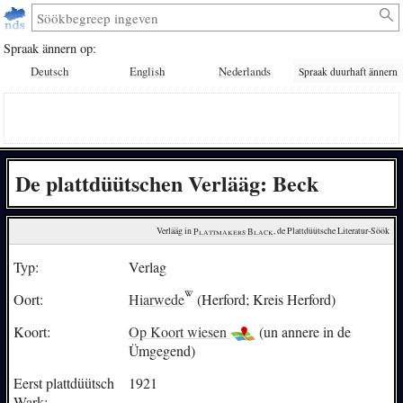
Spraak ännern op:
Deutsch
English
Nederlands
Spraak duurhaft ännern
De plattdüütschen Verlääg: Beck
Verlääg in 
Plattmakers Black
, de Plattdüütsche Literatur-Söök
Typ:
Verlag
Oort:
Hiarwede
(Herford; Kreis Herford)
Koort:
Op Koort wiesen
(un annere in de
Ümgegend)
Eerst plattdüütsch
1921
Wark: