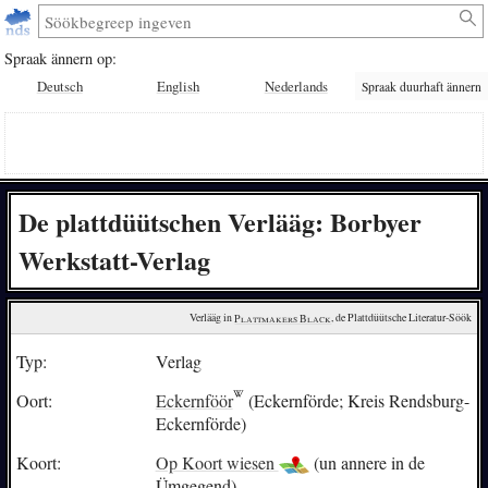
Spraak ännern op:
Deutsch
English
Nederlands
Spraak duurhaft ännern
De plattdüütschen Verlääg: Borbyer
Werkstatt-Verlag
Verlääg in 
Plattmakers Black
, de Plattdüütsche Literatur-Söök
Typ:
Verlag
Oort:
Eckernföör
(Eckernförde; Kreis Rendsburg-
Eckernförde)
Koort:
Op Koort wiesen
(un annere in de
Ümgegend)