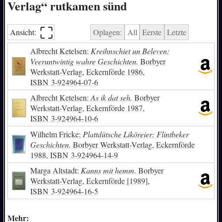
Verlag“ rutkamen sünd
⛶︎
Ansicht:
Oplagen:
All
Eerste
Letzte
Albrecht Ketelsen:
Kreihnschiet un Beleven:
Veeruntwintig wahre Geschichten.
Borbyer
Werkstatt-Verlag, Eckernförde 1986,
ISBN
3-924964-07-6
Albrecht Ketelsen:
As ik dat seh.
Borbyer
Werkstatt-Verlag, Eckernförde 1987,
ISBN
3-924964-10-6
Wilhelm Fricke:
Plattdütsche Liköreier: Flintbeker
Geschichten.
Borbyer Werkstatt-Verlag, Eckernförde
1988,
ISBN
3-924964-14-9
Marga Altstadt:
Kanns mit hemm.
Borbyer
Werkstatt-Verlag, Eckernförde [1989],
ISBN
3-924964-16-5
Mehr: