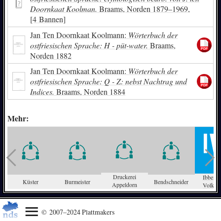
Doornkaat Koolman.
Braams, Norden 1879–1969,
[4 Bannen]
Jan Ten Doornkaat Koolmann:
Wörterbuch der
ostfriesischen Sprache: H - püt-water.
Braams,
Norden 1882
Jan Ten Doornkaat Koolmann:
Wörterbuch der
ostfriesischen Sprache: Q - Z: nebst Nachtrag und
Indices.
Braams, Norden 1884
Mehr:
Druckerei
Ibbenbü
Küster
Burmeister
Bendschneider
Appeldorn
Volksze
© 2007–2024 Plattmakers