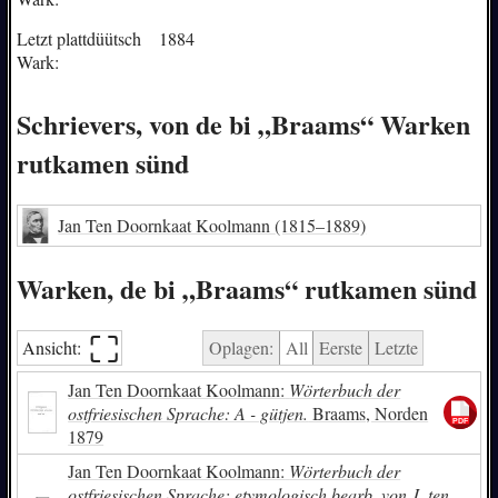
Letzt plattdüütsch
1884
Wark:
Schrievers, von de bi „Braams“ Warken
rutkamen sünd
Jan Ten Doornkaat Koolmann
(1815–1889)
Warken, de bi „Braams“ rutkamen sünd
⛶︎
Ansicht:
Oplagen:
All
Eerste
Letzte
Jan Ten Doornkaat Koolmann:
Wörterbuch der
ostfriesischen Sprache: A - gütjen.
Braams, Norden
1879
Jan Ten Doornkaat Koolmann:
Wörterbuch der
ostfriesischen Sprache: etymologisch bearb. von J. ten