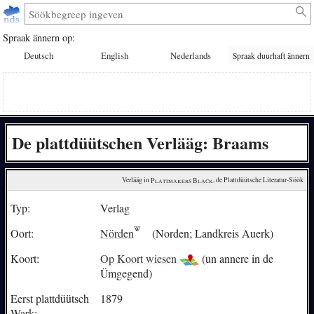
Spraak ännern op:
Deutsch
English
Nederlands
Spraak duurhaft ännern
De plattdüütschen Verlääg: Braams
Verlääg in 
Plattmakers Black
, de Plattdüütsche Literatur-Söök
Typ:
Verlag
Oort:
Nörden
(Norden; Landkreis Auerk)
Koort:
Op Koort wiesen
(un annere in de
Ümgegend)
Eerst plattdüütsch
1879
Wark: