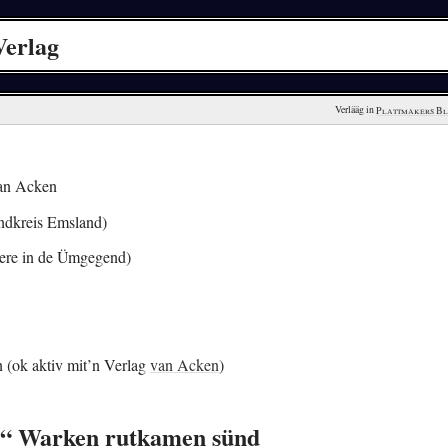
Verlag
Verlääg in 
Plattmakers B
van Acken
ndkreis Emsland)
ere in de Ümgegend)
 (ok aktiv mit’n Verlag
van Acken
)
ag“ Warken rutkamen sünd