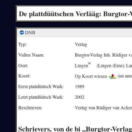
De plattdüütschen Verlääg: Burgtor-
DNB
Typ:
Verlag
Vullen Naam:
Burgtor-Verlag Inh. Rüdiger 
Oort:
Lingen
(Lingen (Ems); La
Koort:
Op Koort wiesen
(un ann
Eerst plattdüütsch Wark:
1989
Letzt plattdüütsch Wark:
2002
Beschrieven:
Verlag von Rüdiger van Acken
Schrievers, von de bi „Burgtor-Verl