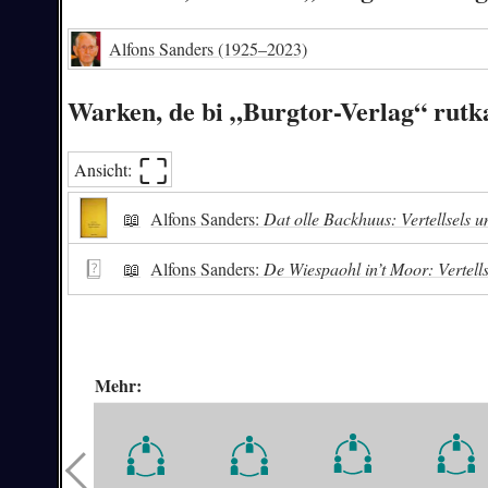
Alfons Sanders
(1925–2023)
Warken, de bi „Burgtor-Verlag“ rut
⛶︎
Ansicht:
📖
Alfons Sanders:
Dat olle Backhuus: Vertellsels u
📖
Alfons Sanders:
De Wiespaohl in’t Moor: Vertells
Mehr: