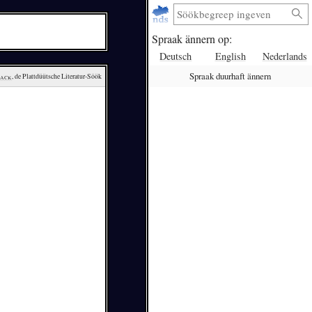
Spraak ännern op:
Deutsch
English
Nederlands
Spraak duurhaft ännern
lack
, de Plattdüütsche Literatur-Söök