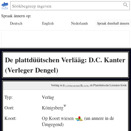
Spraak ännern op:
Deutsch
English
Nederlands
Spraak duurhaft ännern
De plattdüütschen Verlääg: D.C. Kanter
(Verleger Dengel)
Verlääg in 
Plattmakers Black
, de Plattdüütsche Literatur-Söök
Typ:
Verlag
Oort:
Königsberg
Koort:
Op Koort wiesen
(un annere in de
Ümgegend)