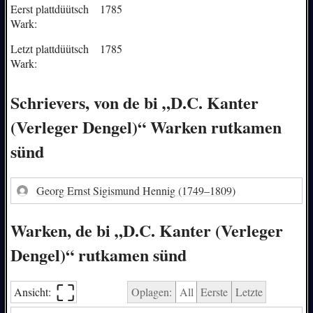
Eerst plattdüütsch
1785
Wark:
Letzt plattdüütsch
1785
Wark:
Schrievers, von de bi „D.C. Kanter
(Verleger Dengel)“ Warken rutkamen
sünd
Georg Ernst Sigismund Hennig
(1749–1809)
Warken, de bi „D.C. Kanter (Verleger
Dengel)“ rutkamen sünd
⛶︎
Ansicht:
Oplagen:
All
Eerste
Letzte