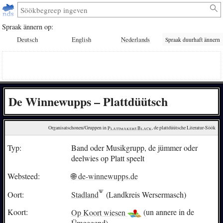
Spraak ännern op:
Deutsch
English
Nederlands
Spraak duurhaft ännern
De Winnewupps – Plattdüütsch
Organisatschonen/Gruppen in 
Plattmakers Black
, de plattdüütsche Literatur-Söök
Typ:
Band oder Musikgrupp, de jümmer oder
deelwies op Platt speelt
Websteed:
🌐 de-winnewupps.de
Oort:
Stadland
(Landkreis Wersermasch)
Koort:
Op Koort wiesen
(un annere in de
Ümgegend)