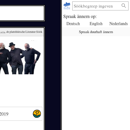
Spraak ännern op:
Deutsch
English
Nederlands
Spraak duurhaft ännern
lack
, de plattdüütsche Literatur-Söök
 2019