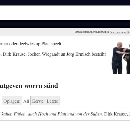
Organisatschonen/Gruppen in 
Plattmakers B
er oder deelwies op Platt speelt
ß
, Dirk Krause,
Jochen Wiegandt
un Jörg Ermisch besteiht
rutgeven worrn sünd
Oplagen:
All
Eerste
Letzte
d kalten Füßen, auch Hoch und Platt und von der Süßen.
Dirk Krause,