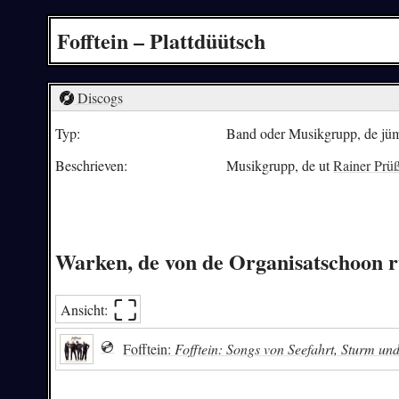
Fofftein – Plattdüütsch
Discogs
Typ:
Band oder Musikgrupp, de jümm
Beschrieven:
Musikgrupp, de ut
Rainer Prü
Warken, de von de Organisatschoon 
⛶︎
Ansicht:
💿
Fofftein:
Fofftein: Songs von Seefahrt, Sturm un