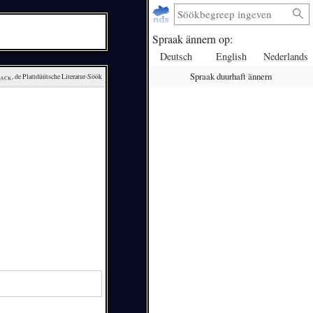
Spraak ännern op:
Deutsch
English
Nederlands
Spraak duurhaft ännern
lack
, de Plattdüütsche Literatur-Söök