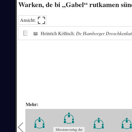
Warken, de bi „Gabel“ rutkamen sün
⛶︎
Ansicht:
📖
Heinrich Köllisch:
De Hamborger Droschkenkutsc
Mehr:
Missionsverlag der