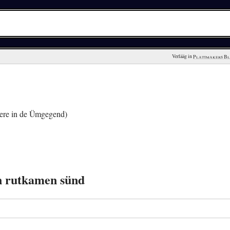
Verlääg in 
Plattmakers B
ere in de Ümgegend)
n rutkamen sünd