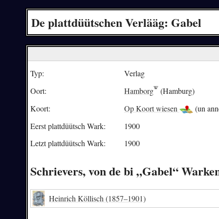
De plattdüütschen Verlääg: Gabel
Typ:
Verlag
Oort:
Hamborg
(Hamburg)
Koort:
Op Koort wiesen
(un ann
Eerst plattdüütsch Wark:
1900
Letzt plattdüütsch Wark:
1900
Schrievers, von de bi „Gabel“ Warke
Heinrich Köllisch
(1857–1901)