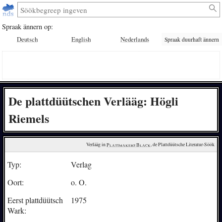
Spraak ännern op:
Deutsch
English
Nederlands
Spraak duurhaft ännern
De plattdüütschen Verlääg: Högli
Riemels
Verlääg in 
Plattmakers Black
, de Plattdüütsche Literatur-Söök
Typ:
Verlag
Oort:
o. O.
Eerst plattdüütsch
1975
Wark: