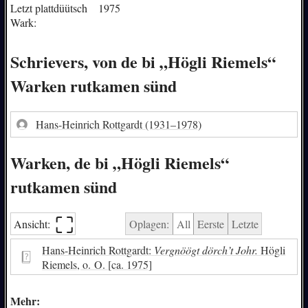
Letzt plattdüütsch
1975
Wark:
Schrievers, von de bi „Högli Riemels“
Warken rutkamen sünd
Hans-Heinrich Rottgardt
(1931–1978)
Warken, de bi „Högli Riemels“
rutkamen sünd
⛶︎
Ansicht:
Oplagen:
All
Eerste
Letzte
Hans-Heinrich Rottgardt:
Vergnöögt dörch’t Johr.
Högli
Riemels, o. O. [ca. 1975]
Mehr: