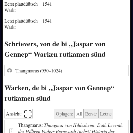
Eerst plattdüütsch
1541
Wark:
Letzt plattdüütsch
1541
Wark:
Schrievers, von de bi „Jaspar von
Gennep“ Warken rutkamen sünd
Thangmarus
(950–1024)
Warken, de bi „Jaspar von Gennep“
rutkamen sünd
⛶︎
Ansicht:
Oplagen:
All
Eerste
Letzte
Thangmarus:
Thangmar von Hildesheim: Dath Leventh
des Hilligen Vaders Bernwardi [nebst] Historia der