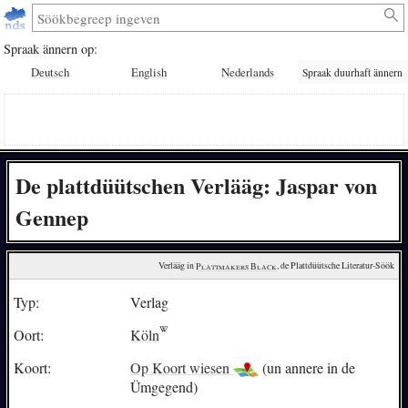
Spraak ännern op:
Deutsch
English
Nederlands
Spraak duurhaft ännern
De plattdüütschen Verlääg: Jaspar von
Gennep
Verlääg in 
Plattmakers Black
, de Plattdüütsche Literatur-Söök
Typ:
Verlag
Oort:
Köln
Koort:
Op Koort wiesen
(un annere in de
Ümgegend)