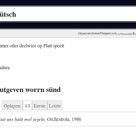
üütsch
Organisatschonen/Gruppen in 
Plattmakers B
er oder deelwies op Platt speelt
adura
rutgeven worrn sünd
Oplagen:
All
Eerste
Letzte
aat uns hüüt mol segeln.
Orchestrola, 1986