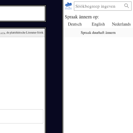
Spraak ännern op:
Deutsch
English
Nederlands
Spraak duurhaft ännern
lack
, de plattdüütsche Literatur-Söök