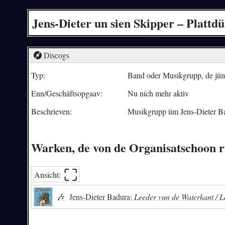
Jens-Dieter un sien Skipper – Plattd
Discogs
Typ:
Band oder Musikgrupp, de jümm
Enn/Geschäftsopgaav:
Nu nich mehr aktiv
Beschrieven:
Musikgrupp üm Jens-Dieter B
Warken, de von de Organisatschoon 
⛶︎
Ansicht:
🎶
Jens-Dieter Badura:
Leeder vun de Waterkant / L