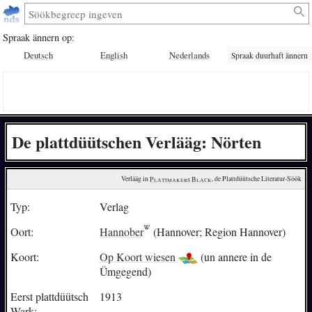
Spraak ännern op:
Deutsch
English
Nederlands
Spraak duurhaft ännern
De plattdüütschen Verlääg: Nörten
Verlääg in 
Plattmakers Black
, de Plattdüütsche Literatur-Söök
Typ:
Verlag
Oort:
Hannober
(Hannover; Region Hannover)
Koort:
Op Koort wiesen
(un annere in de
Ümgegend)
Eerst plattdüütsch
1913
Wark: