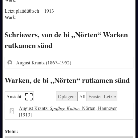
Letzt plattdüütsch
1913
Wark:
Schrievers, von de bi „Nörten“ Warken
rutkamen sünd
August Krantz
(1867–1952)
Warken, de bi „Nörten“ rutkamen sünd
⛶︎
Ansicht:
Oplagen:
All
Eerste
Letzte
August Krantz:
Spaßige Knäpe.
Nörten, Hannover
[1913]
Mehr: