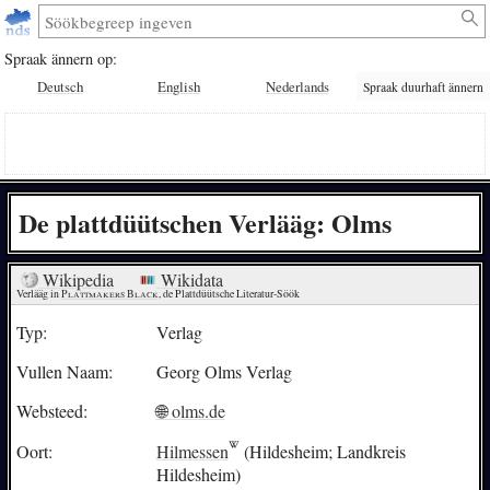
Spraak ännern op:
Deutsch
English
Nederlands
Spraak duurhaft ännern
De plattdüütschen Verlääg: Olms
Wikipedia
Wikidata
Verlääg in 
Plattmakers Black
, de Plattdüütsche Literatur-Söök
Typ:
Verlag
Vullen Naam:
Georg Olms Verlag
Websteed:
🌐 olms.de
Oort:
Hilmessen
(Hildesheim; Landkreis
Hildesheim)