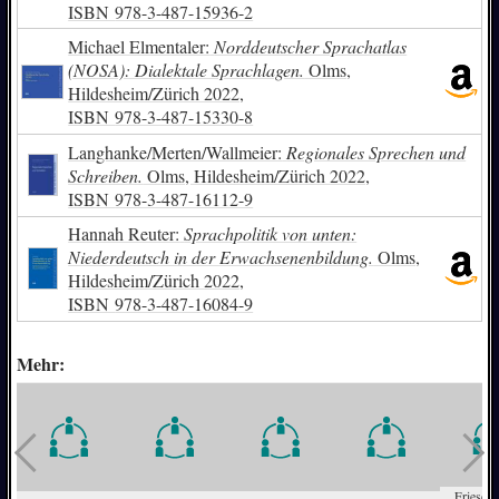
ISBN
978-3-487-15936-2
Michael Elmentaler:
Norddeutscher Sprachatlas
(NOSA): Dialektale Sprachlagen.
Olms,
Hildesheim/Zürich 2022,
ISBN
978-3-487-15330-8
Langhanke/Merten/Wallmeier:
Regionales Sprechen und
Schreiben.
Olms, Hildesheim/Zürich 2022,
ISBN
978-3-487-16112-9
Hannah Reuter:
Sprachpolitik von unten:
Niederdeutsch in der Erwachsenenbildung.
Olms,
Hildesheim/Zürich 2022,
ISBN
978-3-487-16084-9
Mehr:
Friesen-