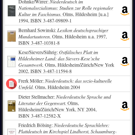
Dohnke/Wirrer:
Niederdeutsch im
Nationalsozialismus: Studien zur Rolle regionaler
Kultur im Faschismus.
Olms, Hildesheim [u.a.]
1994,
ISBN
3-487-09809-1
Bernhard Sowinski:
Lexikon deutschsprachiger
Mundartautoren.
Olms, Hildesheim u.a. 1997,
ISBN
3-487-10381-8
Kese/Sievers/Sührig:
Ostfälisches Platt im
Hildesheimer Land: das Sievers-Kese’sche
Gesamtwerk.
Olms, Hildesheim/Zürich/New York
2002,
ISBN
3-487-11594-8
Frerk Möller:
Niederdeutsch: das sozio-kulturelle
Umfeld.
Olms, Hildesheim 2004
Dieter Stellmacher:
Niederdeutsche Sprache und
Literatur der Gegenwart.
Olms,
Hildesheim/Zürich/New York, NY 2004,
ISBN
3-487-12582-X
Friedrich Bölsing:
Niederdeutsche Sprachlehre:
Plattdeutsch im Kirchspiel Lindhorst, Schaumburg-