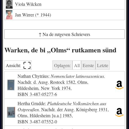
Viola Wilcken
Jan Wirrer
(* 1944)
↑ Na de rutgeven Schrievers
Warken, de bi „Olms“ rutkamen sünd
⛶︎
Ansicht:
Oplagen:
All
Eerste
Letzte
Nathan Chyträus:
Nomenclator latinosaxonicus.
Nachdr. d. Ausg. Rostock 1582, Olms,
Hildesheim, New York 1974,
ISBN
3-487-05277-6
Hertha Grudde:
Plattdeutsche Volksmärchen aus
Ostpreußen.
Nachdr. der Ausg. Königsberg 1931,
Olms, Hildesheim [u.a.] 1985,
ISBN
3-487-07552-0