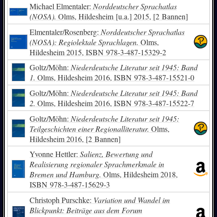
Michael Elmentaler:
Norddeutscher Sprachatlas
(NOSA).
Olms, Hildesheim [u.a.] 2015, [2 Bannen]
Elmentaler/Rosenberg:
Norddeutscher Sprachatlas
(NOSA): Regiolektale Sprachlagen.
Olms,
Hildesheim 2015,
ISBN
978-3-487-15329-2
Goltz/Möhn:
Niederdeutsche Literatur seit 1945: Band
1.
Olms, Hildesheim 2016,
ISBN
978-3-487-15521-0
Goltz/Möhn:
Niederdeutsche Literatur seit 1945: Band
2.
Olms, Hildesheim 2016,
ISBN
978-3-487-15522-7
Goltz/Möhn:
Niederdeutsche Literatur seit 1945:
Teilgeschichten einer Regionalliteratur.
Olms,
Hildesheim 2016, [2 Bannen]
Yvonne Hettler:
Salienz, Bewertung und
Realisierung regionaler Sprachmerkmale in
Bremen und Hamburg.
Olms, Hildesheim 2018,
ISBN
978-3-487-15629-3
Christoph Purschke:
Variation und Wandel im
Blickpunkt: Beiträge aus dem Forum