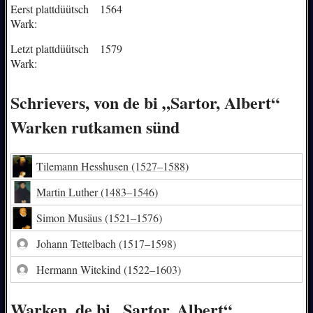
Eerst plattdüütsch
1564
Wark:
Letzt plattdüütsch
1579
Wark:
Schrievers, von de bi „Sartor, Albert“
Warken rutkamen sünd
Tilemann Hesshusen
(1527–1588)
Martin Luther
(1483–1546)
Simon Musäus
(1521–1576)
Johann Tettelbach
(1517–1598)
Hermann Witekind
(1522–1603)
Warken, de bi „Sartor, Albert“