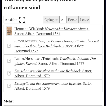
rutkamen sünd
⛶︎
Ansicht:
Oplagen:
All
Eerste
Letzte
Hermann Witekind:
Neuenrade: Kirchenordnung.
Sartor, Albert, Dortmund 1564
Simon Musäus:
Gesprecke eines truwen Bichtvaders mit
einem boethferdigen Bichtkinde.
Sartor, Albert,
Dortmund 1575
Luther/Hesshusen/Tettelbach:
Tettelbach, Johann: Dat
gülden Klenod.
Sartor, Albert, Dortmund 1577
Ein schön nye christlick und nütte Bedeböck.
Sartor,
Albert, Dortmund 1579
Evangelia mit den Summarien unde Episteln.
Sartor,
Albert, Dortmund 1579
Mehr: