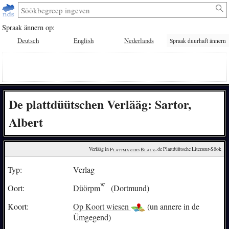
Spraak ännern op:
Deutsch
English
Nederlands
Spraak duurhaft ännern
De plattdüütschen Verlääg: Sartor,
Albert
Verlääg in 
Plattmakers Black
, de Plattdüütsche Literatur-Söök
Typ:
Verlag
Oort:
Düörpm
(Dortmund)
Koort:
Op Koort wiesen
(un annere in de
Ümgegend)