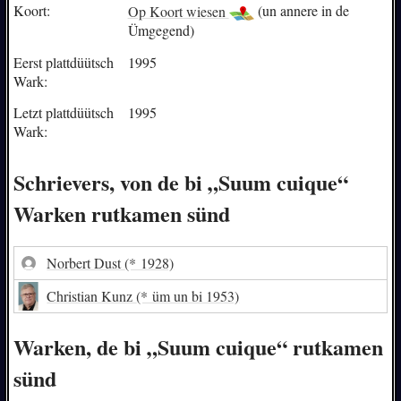
Koort:
Op Koort wiesen
(un annere in de
Ümgegend)
Eerst plattdüütsch
1995
Wark:
Letzt plattdüütsch
1995
Wark:
Schrievers, von de bi „Suum cuique“
Warken rutkamen sünd
Norbert Dust
(* 1928)
Christian Kunz
(* üm un bi 1953)
Warken, de bi „Suum cuique“ rutkamen
sünd