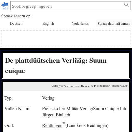
Spraak ännern op:
Deutsch
English
Nederlands
Spraak duurhaft ännern
De plattdüütschen Verlääg: Suum
cuique
Verlääg in 
Plattmakers Black
, de Plattdüütsche Literatur-Söök
Typ:
Verlag
Vullen Naam:
Preussischer Militär-Verlag/Suum Cuique Inh.
Jürgen Bialuch
Oort:
Reutlingen
(Landkreis Reutlingen)