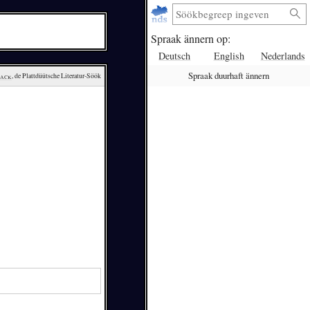
Spraak ännern op:
Deutsch
English
Nederlands
Spraak duurhaft ännern
lack
, de Plattdüütsche Literatur-Söök