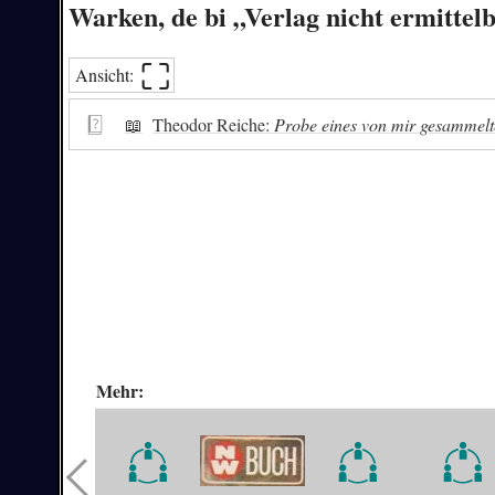
Warken, de bi „Verlag nicht ermitte
⛶︎
Ansicht:
📖
Theodor Reiche:
Probe eines von mir gesammelte
Mehr: