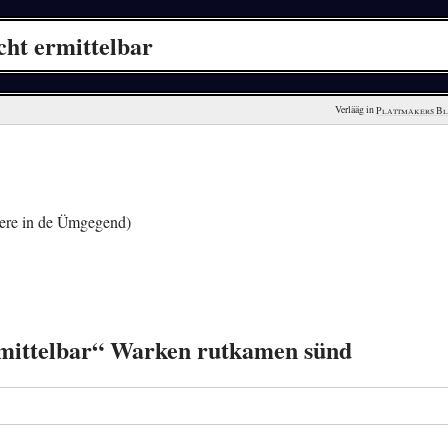
cht ermittelbar
Verlääg in 
Plattmakers B
ere in de Ümgegend)
ermittelbar“ Warken rutkamen sünd