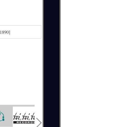
 1890]
Heimatbund
Ch