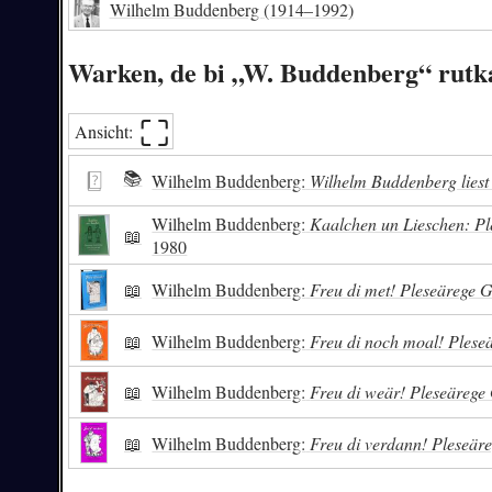
Wilhelm Buddenberg
(1914–1992)
Warken, de bi „W. Buddenberg“ rut
⛶︎
Ansicht:
📚
Wilhelm Buddenberg:
Wilhelm Buddenberg liest
Wilhelm Buddenberg:
Kaalchen un Lieschen: Ple
📖
1980
📖
Wilhelm Buddenberg:
Freu di met! Pleseärege G
📖
Wilhelm Buddenberg:
Freu di noch moal! Pleseä
📖
Wilhelm Buddenberg:
Freu di weär! Pleseärege 
📖
Wilhelm Buddenberg:
Freu di verdann! Pleseäre