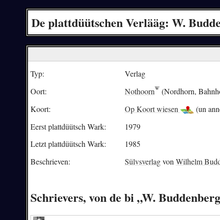
De plattdüütschen Verlääg: W. Budd
Typ:
Verlag
Oort:
Nothoorn
(Nordhorn, Bahnho
Koort:
Op Koort wiesen
(un ann
Eerst plattdüütsch Wark:
1979
Letzt plattdüütsch Wark:
1985
Beschrieven:
Sülvsverlag
von
Wilhelm Bud
Schrievers, von de bi „W. Buddenbe