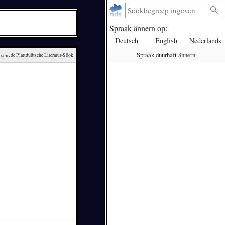
Spraak ännern op:
Deutsch
English
Nederlands
Spraak duurhaft ännern
lack
, de Plattdüütsche Literatur-Söök