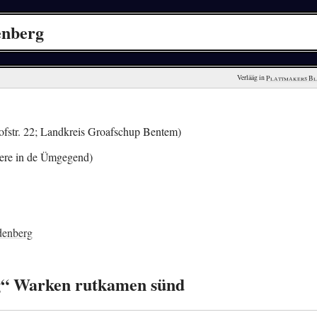
enberg
Verlääg in 
Plattmakers B
fstr. 22; Landkreis Groafschup Bentem)
ere in de Ümgegend)
denberg
rg“ Warken rutkamen sünd