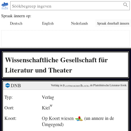
Spraak ännern op:
Deutsch
English
Nederlands
Spraak duurhaft ännern
Wissenschaftliche Gesellschaft für
Literatur und Theater
DNB
Verlääg in 
Plattmakers Black
, de Plattdüütsche Literatur-Söök
Typ:
Verlag
Oort:
Kiel
Koort:
Op Koort wiesen
(un annere in de
Ümgegend)