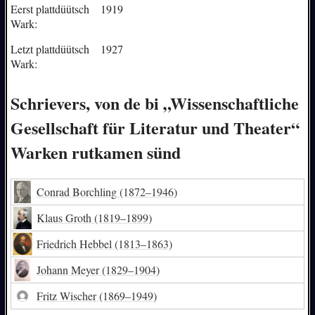
Eerst plattdüütsch
1919
Wark:
Letzt plattdüütsch
1927
Wark:
Schrievers, von de bi „Wissenschaftliche
Gesellschaft für Literatur und Theater“
Warken rutkamen sünd
Conrad Borchling
(1872–1946)
Klaus Groth
(1819–1899)
Friedrich Hebbel
(1813–1863)
Johann Meyer
(1829–1904)
Fritz Wischer
(1869–1949)