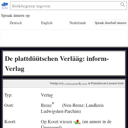
Spraak ännern op:
Deutsch
English
Nederlands
Spraak duurhaft ännern
De plattdüütschen Verlääg: inform-
Verlag
Verlääg in 
Plattmakers Black
, de Plattdüütsche Literatur-Söök
Typ:
Verlag
Oort:
Brenz
(Neu-Brenz; Landkreis
Ludwigslust-Parchim)
Koort:
Op Koort wiesen
(un annere in de
Ümgegend)