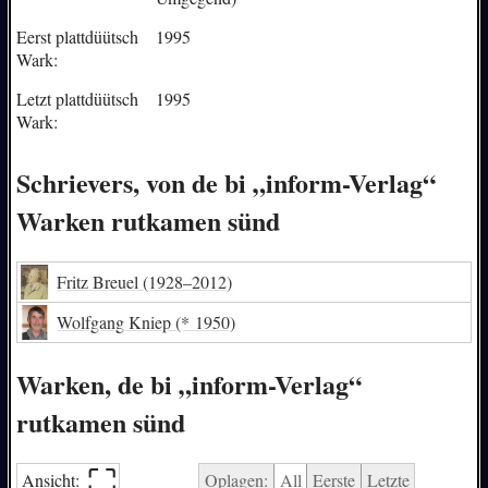
Eerst plattdüütsch
1995
Wark:
Letzt plattdüütsch
1995
Wark:
Schrievers, von de bi „inform-Verlag“
Warken rutkamen sünd
Fritz Breuel
(1928–2012)
Wolfgang Kniep
(* 1950)
Warken, de bi „inform-Verlag“
rutkamen sünd
⛶︎
Ansicht:
Oplagen:
All
Eerste
Letzte