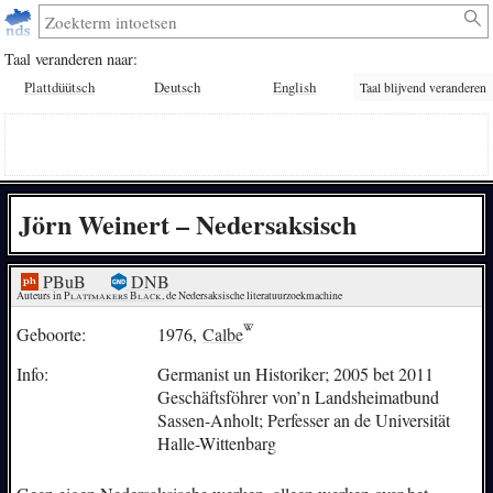
Taal veranderen naar:
Plattdüütsch
Deutsch
English
Taal blijvend veranderen
Jörn Weinert – Nedersaksisch
PBuB
DNB
Auteurs in 
Plattmakers Black
, de Nedersaksische literatuurzoekmachine
Geboorte:
1976,
Calbe
Info:
Germanist un Historiker; 2005 bet 2011
Geschäftsföhrer von’n Landsheimatbund
Sassen-Anholt; Perfesser an de Universität
Halle-Wittenbarg