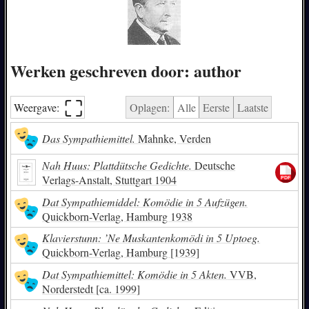
Werken geschreven door: author
⛶︎
Weergave:
Oplagen:
Alle
Eerste
Laatste
Das Sympathiemittel.
Mahnke, Verden
Nah Huus: Plattdütsche Gedichte.
Deutsche
Verlags-Anstalt, Stuttgart 1904
Dat Sympathiemiddel: Komödie in 5 Aufzügen.
Quickborn-Verlag, Hamburg 1938
Klavierstunn: ’Ne Muskantenkomödi in 5 Uptoeg.
Quickborn-Verlag, Hamburg [1939]
Dat Sympathiemittel: Komödie in 5 Akten.
VVB,
Norderstedt [ca. 1999]