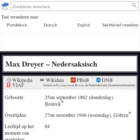
Taal veranderen naar:
Plattdüütsch
Deutsch
English
Taal blijvend veranderen
Max Dreyer – Nedersaksisch
Wikipedia
Wikidata
PBuB
DNB
VIAF
Auteurs in 
Plattmakers Black
, de Nedersaksische literatuurzoekmachine
Geboorte:
25ste september 1862 (donderdag),
Rostock
Overlijden:
27ste november 1946 (woensdag),
Göhren
Leeftijd op het
84
moment van
overlijden: