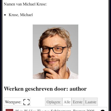
Namen van Michael Kruse:
Kruse, Michael
Werken geschreven door: author
⛶︎
Weergave:
Oplagen:
Alle
Eerste
Laatste
Mein Waldau-Theater.
Schünemann, Bremen 2008,