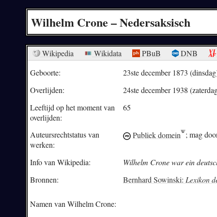
Wilhelm Crone – Nedersaksisch
Wikipedia
Wikidata
PBuB
DNB
Geboorte:
23ste december 1873 (dinsdag
Overlijden:
24ste december 1938 (zaterda
Leeftijd op het moment van
65
overlijden:
Auteursrechtstatus van
Publiek domein
; mag door
werken:
Info van Wikipedia:
Wilhelm Crone war ein deutsch
Bronnen:
Bernhard Sowinski:
Lexikon d
Namen van Wilhelm Crone: