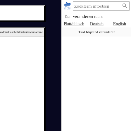
Taal veranderen naar:
Plattdüütsch
Deutsch
English
Taal blijvend veranderen
 Nedersaksische literatuurzoekmachine