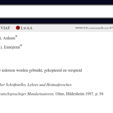
VIAF
LwAA
Auteurs in 
Plattmakers Black
, de
),
Ankum
g),
Ennepetal
 iedereen worden gebruikt, gekopieerd en verspreid
er Schriftsteller, Lehrer und Heimatforscher.
eutschsprachiger Mundartautoren.
Olms, Hildesheim 1997, p. 94