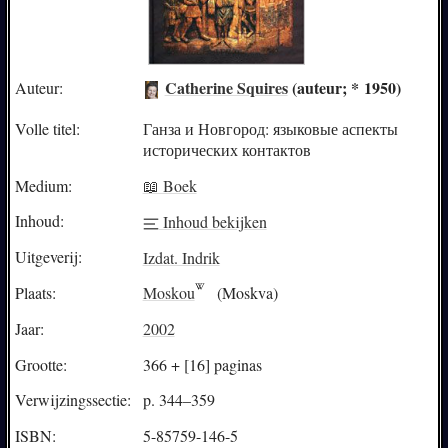
Catherine Squires
(auteur; * 1950)
Auteur:
Volle titel:
Ганза и Новгород: языковые аспекты
исторических контактов
Medium:
📖 Boek
Inhoud:
Inhoud bekijken
Uitgeverij:
Izdat. Indrik
Plaats:
Moskou
(Moskva)
Jaar:
2002
Grootte:
366 + [16] paginas
Verwijzingssectie:
p. 344–359
ISBN:
5-85759-146-5