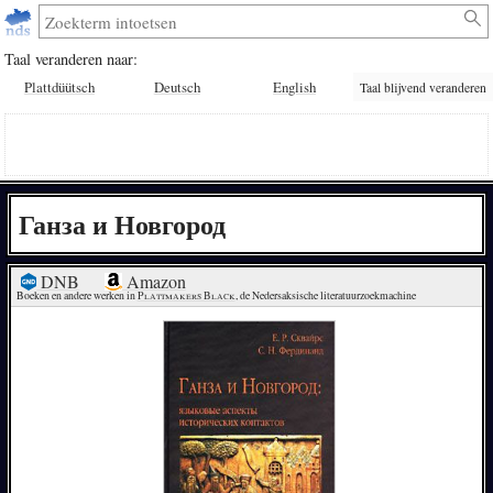
Taal veranderen naar:
Plattdüütsch
Deutsch
English
Taal blijvend veranderen
Ганза и Новгород
DNB
Amazon
Boeken en andere werken in 
Plattmakers Black
, de Nedersaksische literatuurzoekmachine