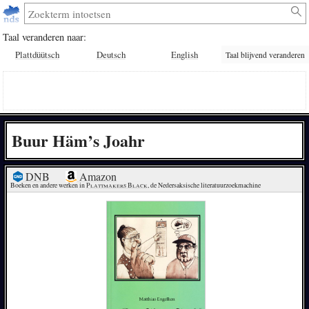
Taal veranderen naar:
Plattdüütsch
Deutsch
English
Taal blijvend veranderen
Buur Häm’s Joahr
DNB
Amazon
Boeken en andere werken in 
Plattmakers Black
, de Nedersaksische literatuurzoekmachine