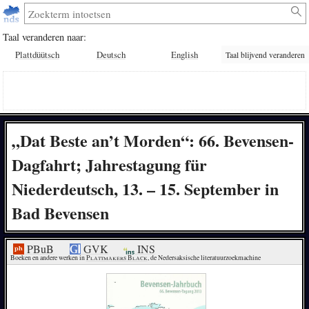
Taal veranderen naar:
Plattdüütsch
Deutsch
English
Taal blijvend veranderen
„Dat Beste an’t Morden“: 66. Bevensen-
Dagfahrt; Jahrestagung für
Niederdeutsch, 13. – 15. September in
Bad Bevensen
PBuB
GVK
INS
Boeken en andere werken in 
Plattmakers Black
, de Nedersaksische literatuurzoekmachine